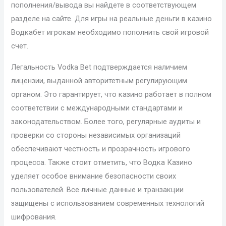
пополнения/вывода вы найдете в соответствующем
разделе на сайте. Для игры на реальные деньги в казино
Водкабет игрокам необходимо пополнить свой игровой
счет.
Легальность Vodka Bet подтверждается наличием
лицензии, выданной авторитетным регулирующим
органом. Это гарантирует, что казино работает в полном
соответствии с международными стандартами и
законодательством. Более того, регулярные аудиты и
проверки со стороны независимых организаций
обеспечивают честность и прозрачность игрового
процесса. Также стоит отметить, что Водка Казино
уделяет особое внимание безопасности своих
пользователей. Все личные данные и транзакции
защищены с использованием современных технологий
шифрования.