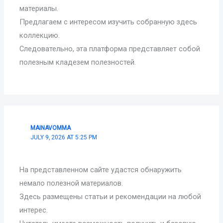
материалы.
Предлагаем с интересом изучить собранную здесь
коллекцию.
Следовательно, эта платформа представляет собой
полезным кладезем полезностей.
MAINAVOMMA
JULY 9, 2026 AT 5:25 PM
На представленном сайте удастся обнаружить
немало полезной материалов.
Здесь размещены статьи и рекомендации на любой
интерес.