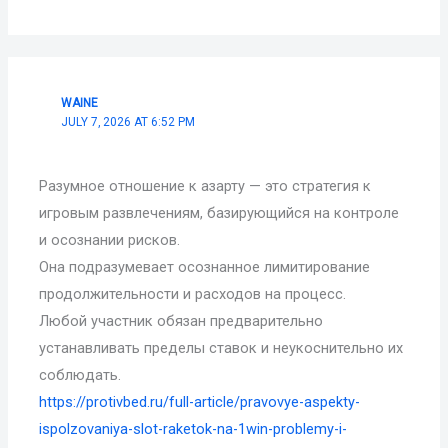
WAINE
JULY 7, 2026 AT 6:52 PM
Разумное отношение к азарту — это стратегия к
игровым развлечениям, базирующийся на контроле
и осознании рисков.
Она подразумевает осознанное лимитирование
продолжительности и расходов на процесс.
Любой участник обязан предварительно
устанавливать пределы ставок и неукоснительно их
соблюдать.
https://protivbed.ru/full-article/pravovye-aspekty-
ispolzovaniya-slot-raketok-na-1win-problemy-i-