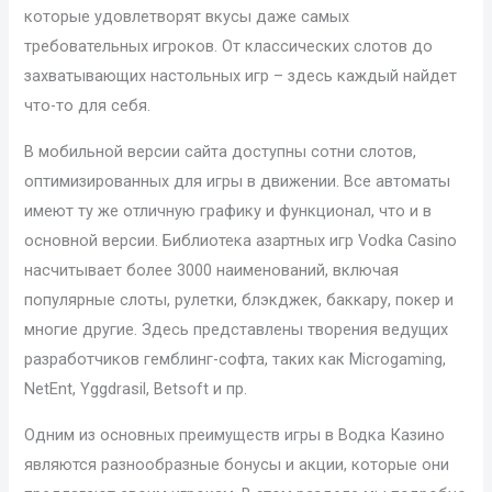
которые удовлетворят вкусы даже самых
требовательных игроков. От классических слотов до
захватывающих настольных игр – здесь каждый найдет
что-то для себя.
В мобильной версии сайта доступны сотни слотов,
оптимизированных для игры в движении. Все автоматы
имеют ту же отличную графику и функционал, что и в
основной версии. Библиотека азартных игр Vodka Casino
насчитывает более 3000 наименований, включая
популярные слоты, рулетки, блэкджек, баккару, покер и
многие другие. Здесь представлены творения ведущих
разработчиков гемблинг-софта, таких как Microgaming,
NetEnt, Yggdrasil, Betsoft и пр.
Одним из основных преимуществ игры в Водка Казино
являются разнообразные бонусы и акции, которые они