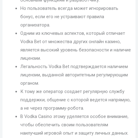
Но пользователь всегда может игнорировать
бонус, если его не устраивают правила
организатора.
Одним из ключевых аспектов, который отличает
Vodka Bet от множества других онлайн казино,
является высокий уровень безопасности и наличие
лицензии.
Легальность Vodka Bet подтверждается наличием
лицензии, выданной авторитетным регулирующим
органом.
К тому же оператор создает регулярную службу
поддержки, общение с которой ведется напрямую,
а не через программу-робота.
В Vodka Casino этому уделяется особое внимание,
чтобы обеспечить своим пользователям
наилучший игровой опыт и защиту личных данных.