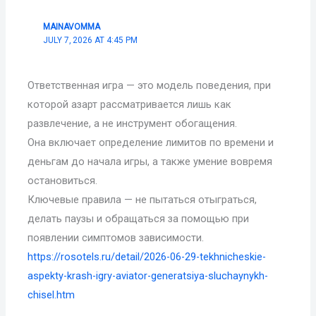
MAINAVOMMA
JULY 7, 2026 AT 4:45 PM
Ответственная игра — это модель поведения, при
которой азарт рассматривается лишь как
развлечение, а не инструмент обогащения.
Она включает определение лимитов по времени и
деньгам до начала игры, а также умение вовремя
остановиться.
Ключевые правила — не пытаться отыграться,
делать паузы и обращаться за помощью при
появлении симптомов зависимости.
https://rosotels.ru/detail/2026-06-29-tekhnicheskie-
aspekty-krash-igry-aviator-generatsiya-sluchaynykh-
chisel.htm