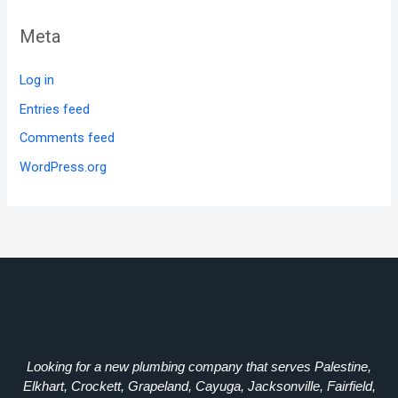
Meta
Log in
Entries feed
Comments feed
WordPress.org
Looking for a new plumbing company that serves Palestine,
Elkhart, Crockett, Grapeland, Cayuga, Jacksonville, Fairfield,