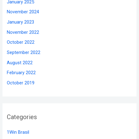
January 2025
November 2024
January 2023
November 2022
October 2022
September 2022
August 2022
February 2022
October 2019
Categories
1Win Brasil