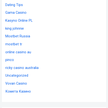
Dating Tips
Gama Casino
Kasyno Online PL
king johnnie
Mostbet Russia
mostbet tr
online casino au
pinco
ricky casino australia
Uncategorized
Vovan Casino
Комета Казино