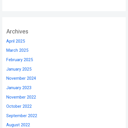
Archives
April 2025
March 2025
February 2025
January 2025
November 2024
January 2023
November 2022
October 2022
September 2022
August 2022