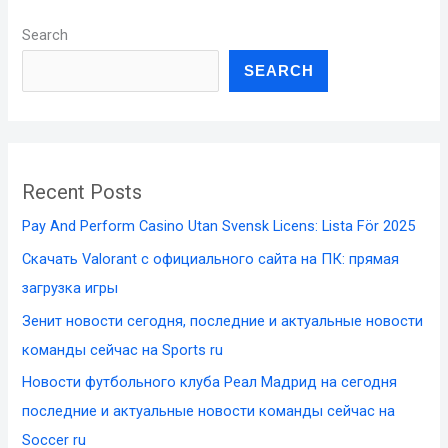
Search
SEARCH
Recent Posts
Pay And Perform Casino Utan Svensk Licens: Lista För 2025
Скачать Valorant с официального сайта на ПК: прямая
загрузка игры
Зенит новости сегодня, последние и актуальные новости
команды сейчас на Sports ru
Новости футбольного клуба Реал Мадрид на сегодня
последние и актуальные новости команды сейчас на
Soccer ru