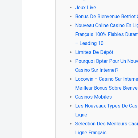
Jeux Live
Bonus De Bienvenue Betriot 
Nouveau Online Casino En Li
Français 100% Fiables Duran
– Leading 10
Limites De Dépôt
Pourquoi Opter Pour Un Nou
Casino Sur Internet?
Locowin – Casino Sur Intern
Meilleur Bonus Sobre Bienv
Casinos Mobiles
Les Nouveaux Types De Cas
Ligne
Sélection Des Meilleurs Cas
Ligne Français