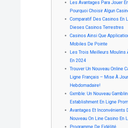
Les Avantages Para Jouer En
Pourquoi Choisir Algun Casin
Comparatif Des Casinos En L
Dieses Casinos Terrestres
Casinos Ainsi Que Applicati
Mobiles De Pointe
Les Trois Meilleurs Moulins 
En 2024
Trouver Un Nouveau Online C
Ligne Français – Mise À Jou
Hebdomadaire!
Gxmble: Un Nouveau Gamblin
Establishment En Ligne Prom
Avantages Et Inconvénients 
Nouveau On Line Casino En L
Programme De Fidélité