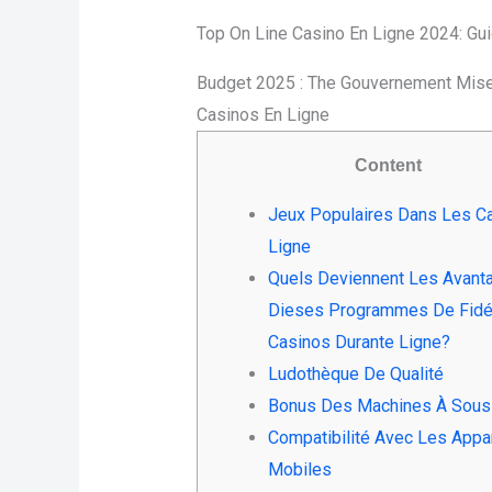
Top On Line Casino En Ligne 2024: Gu
Budget 2025 : The Gouvernement Mise 
Casinos En Ligne
Content
Jeux Populaires Dans Les C
Ligne
Quels Deviennent Les Avant
Dieses Programmes De Fidé
Casinos Durante Ligne?
Ludothèque De Qualité
Bonus Des Machines À Sous
Compatibilité Avec Les Appa
Mobiles