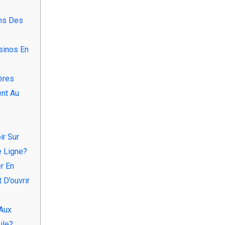
ans Des
sinos En
ères
ent Au
r Sur
e Ligne?
r En
 D’ouvrir
 Aux
ile?