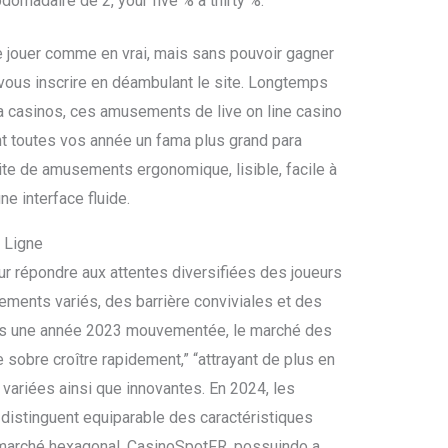
madaire de 2, your five % à thirty %.
 de jouer comme en vrai, mais sans pouvoir gagner
 vous inscrire en déambulant le site. Longtemps
 casinos, ces amusements de live on line casino
nt toutes vos année un fama plus grand para
ite de amusements ergonomique, lisible, facile à
ne interface fluide.
 Ligne
r répondre aux attentes diversifiées des joueurs
ents variés, des barrière conviviales et des
ès une année 2023 mouvementée, le marché des
 sobre croître rapidement,” “attrayant de plus en
 variées ainsi que innovantes. En 2024, les
 distinguent equiparable des caractéristiques
 marché hexagonal. CasinoSpotFR. possuindo a