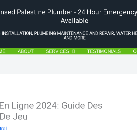
ensed Palestine Plumber - 24 Hour Emergency
Available
 INSTALLATION, PLUMBING MAINTENANCE AND REPAIR, WATER H
AND MORE
ME
ABOUT
SERVICES
TESTIMONIALS
C
En Ligne 2024: Guide Des
 De Jeu
trol