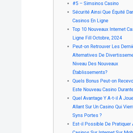
#5 – Simsinos Casino
Sécurité Ainsi Que Équité D
Casinos En Ligne
Top 10 Nouveaux Internet Ca
Ligne Fill Octobre, 2024
Peut-on Retrouver Les Derni
Alternatives De Divertissem
Niveau Des Nouveaux
Établissements?
Quels Bonus Peut-on Recevoi
Este Nouveau Casino Durant
Quel Avantage Y A-t-il À Joue
Allant Sur Un Casino Qui Vient
Syns Portes ?
Est-il Possible De Pratiquer
Casinos Sur Internet Sur Mob