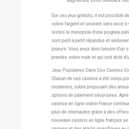
“augmentez votre cashback hebdo
Sur ces jeux gratuits, il est possible
sobre l’argent et souvent sans avoir à
restés le monopole d’une poignée para
sont petit à petit répandus et séduise
joueurs. Vous avez donc besoin d’un s
prendre sobre main et qui soit doté d’u
Jeux Populaires Dans Des Casinos En
Chacun de ces casinos a été conçu pou
modernes, sobre proposant des amusem
options de paiement sécurisées. Apr
casinos en ligne sobre France continue
plus de internautes grâce à des offres
nouveaux casinos en ligne français se
uniques et des atouts spécifiques au