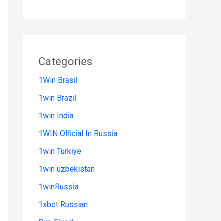
Categories
1Win Brasil
1win Brazil
1win India
1WIN Official In Russia
1win Turkiye
1win uzbekistan
1winRussia
1xbet Russian